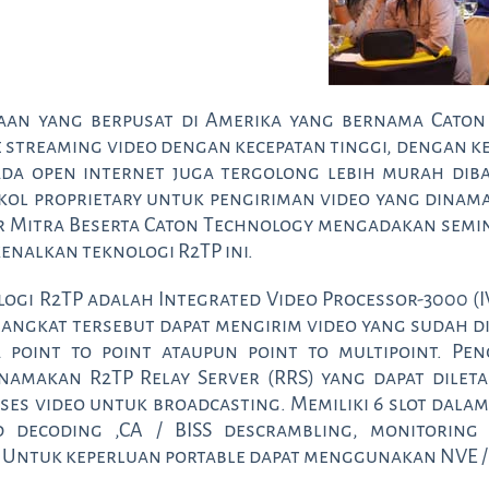
aan yang berpusat di Amerika yang bernama Cato
e streaming video dengan kecepatan tinggi, dengan ke
pada open internet juga tergolong lebih murah di
l proprietary untuk pengiriman video yang dinamak
ur Mitra Beserta Caton Technology mengadakan semi
nalkan teknologi R2TP ini.
gi R2TP adalah Integrated Video Processor-3000 (I
perangkat tersebut dapat mengirim video yang sudah d
 point to point ataupun point to multipoint. Pen
amakan R2TP Relay Server (RRS) yang dapat diletak
s video untuk broadcasting. Memiliki 6 slot dalam 1
 decoding ,CA / BISS descrambling, monitoring 
n. Untuk keperluan portable dapat menggunakan NVE 