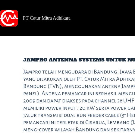
PT Catur Mitra Adhikara
JAMPRO ANTENNA SYSTEMS UNTUK NU
Jampro telah mengudara di Bandung, Jawa 
yang dilakukan oleh PT. Catur Mitra Adhik
Bandung (TVN), menggunakan antena Jampro 
panel). Antena pemancar ini berhasil mengud
2009 dan dapat diakses pada channel 36 UHF 
memiliki power input : 20 kW serta power gain
jalur transmisi dual run feeder cable (3″ He
pemancar ini terletak di Cisarua, Lembang (
meng-cover wilayah Bandung dan sekitarny