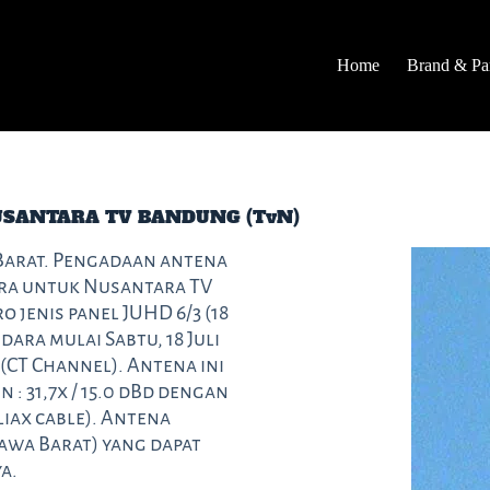
Home
Brand & Par
SANTARA TV BANDUNG (TvN)
Barat. Pengadaan antena
ara untuk Nusantara TV
jenis panel JUHD 6/3 (18
ara mulai Sabtu, 18 Juli
(CT Channel). Antena ini
 : 31,7x / 15.0 dBd dengan
liax cable). Antena
Jawa Barat) yang dapat
a.