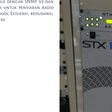
ble dengan SNMP V2 dan
ik untuk penyiaran radio
dy, Efisiensi, redudansi,
tas