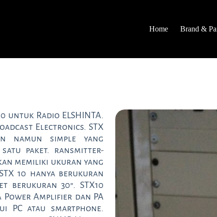
Home
Brand & Par
10 untuk Radio ELSHINTA.
oadcast Electronics. STX
an namun simple yang
satu paket. ransmitter-
kan memiliki ukuran yang
i. STX 10 hanya berukuran
t berukuran 30”. STX10
a Power Amplifier dan PA
lui PC atau smartphone.