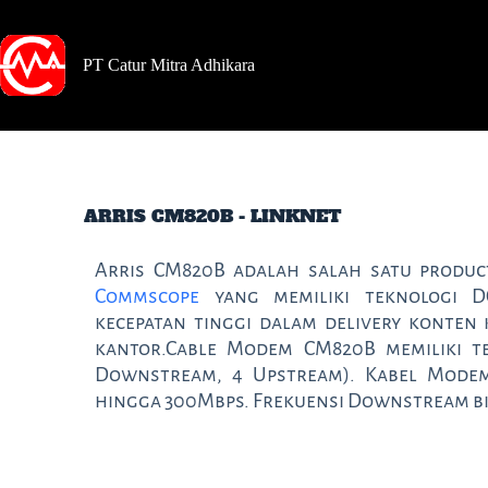
PT Catur Mitra Adhikara
ARRIS CM820B - LINKNET
Arris CM820B adalah salah satu produc
Commscope
yang memiliki teknologi D
kecepatan tinggi dalam delivery konte
kantor.Cable Modem CM820B memiliki te
Downstream, 4 Upstream). Kabel Modem
hingga 300Mbps. Frekuensi Downstream bis