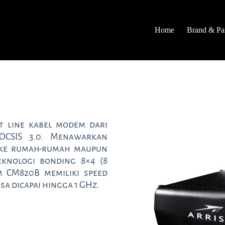
Home
Brand & Par
t line kabel modem dari
OCSIS 3.0. Menawarkan
n ke rumah-rumah maupun
knologi bonding 8×4 (8
 CM820B memiliki speed
a dicapai hingga 1 GHz.